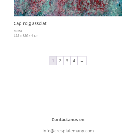
Cap-roig assolat
Mixta
195 x 130 x 4 cm
1
2
3
4
→
Contáctanos en
info@crespialemany.com