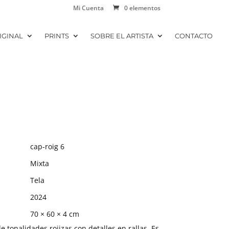
Mi Cuenta
0 elementos
IGINAL
PRINTS
SOBRE EL ARTISTA
CONTACTO
cap-roig 6
Mixta
Tela
2024
70 × 60 × 4 cm
 tonalidades rojizas con detalles en rallas. Es