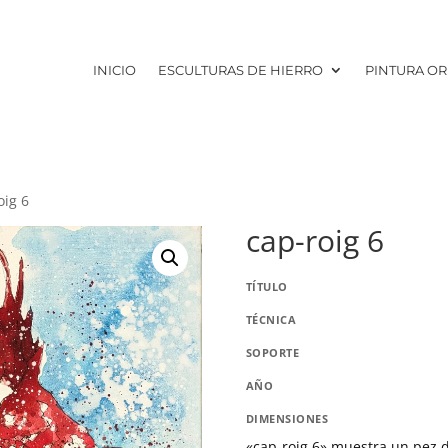
INICIO
ESCULTURAS DE HIERRO
PINTURA OR
oig 6
cap-roig 6
TÍTULO
TÉCNICA
SOPORTE
AÑO
DIMENSIONES
«cap-roig 6» muestra un pez de