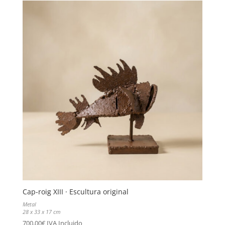
Cap-roig XIII · Escultura original
Metal
28 x 33 x 17 cm
700,00
€
IVA Incluido