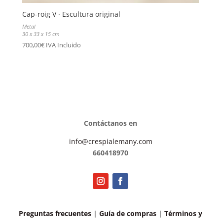
Cap-roig V · Escultura original
Metal
30 x 33 x 15 cm
700,00
€
IVA Incluido
Contáctanos en
info@crespialemany.com
660418970
Preguntas frecuentes
|
Guía de compras
|
Términos y