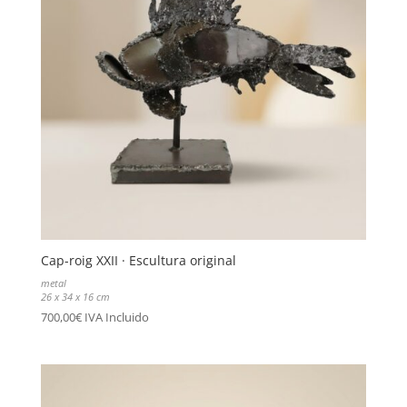
Cap-roig XXII · Escultura original
metal
26 x 34 x 16 cm
700,00
€
IVA Incluido