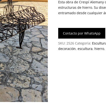
Esta obra de Crespí Alemany d
estructuras de hierro. Su dis
entramado desde cualquier á
Contacto por WhatsApp
SKU:
2526
Categoría:
Escultur
decoración
,
escultura
,
hierro
,