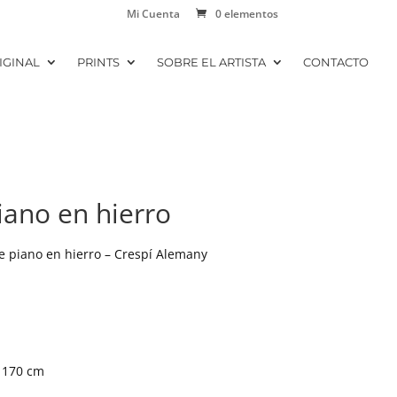
Mi Cuenta
0 elementos
IGINAL
PRINTS
SOBRE EL ARTISTA
CONTACTO
iano en hierro
e piano en hierro – Crespí Alemany
 170 cm