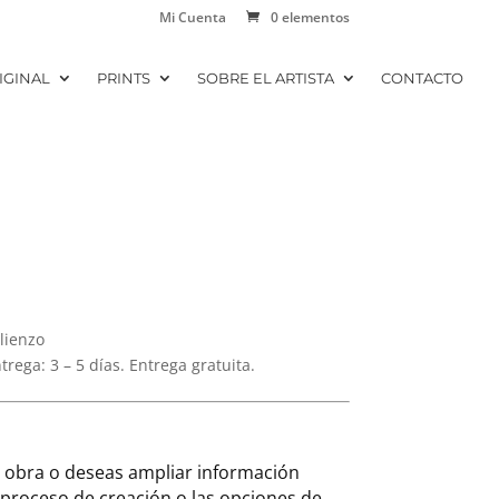
Mi Cuenta
0 elementos
IGINAL
PRINTS
SOBRE EL ARTISTA
CONTACTO
 lienzo
ega: 3 – 5 días. Entrega gratuita.
a obra o deseas ampliar información
l proceso de creación o las opciones de