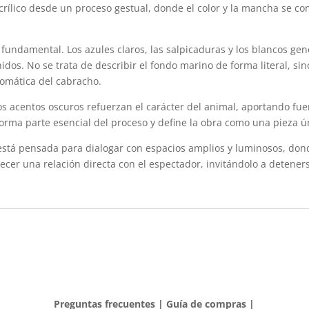
y acrílico desde un proceso gestual, donde el color y la mancha se
 fundamental. Los azules claros, las salpicaduras y los blancos ge
inidos. No se trata de describir el fondo marino de forma literal, s
romática del cabracho.
 los acentos oscuros refuerzan el carácter del animal, aportando fue
forma parte esencial del proceso y define la obra como una pieza ún
está pensada para dialogar con espacios amplios y luminosos, don
ecer una relación directa con el espectador, invitándolo a deteners
Preguntas frecuentes
|
Guía de compras
|