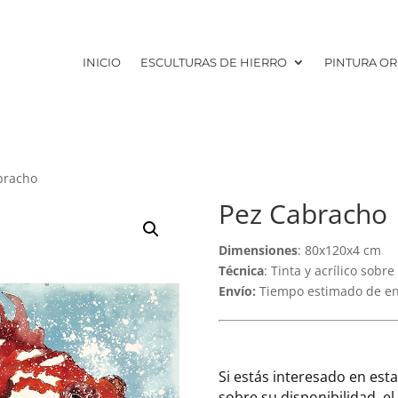
INICIO
ESCULTURAS DE HIERRO
PINTURA OR
bracho
Pez Cabracho
Dimensiones
: 80x120x4 cm
Técnica
: Tinta y acrílico sobre
Envío:
Tiempo estimado de entr
Si estás interesado en est
sobre su disponibilidad, e