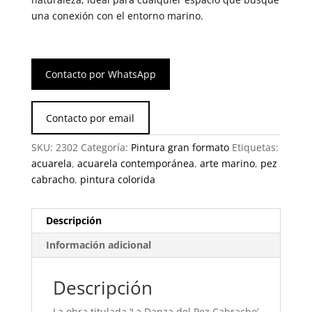
una conexión con el entorno marino.
Contacto por WhatsApp
Contacto por email
SKU:
2302
Categoría:
Pintura gran formato
Etiquetas:
acuarela
,
acuarela contemporánea
,
arte marino
,
pez
cabracho
,
pintura colorida
Descripción
Información adicional
Descripción
La obra titulada ‘La Danza del Pez Cabracho’