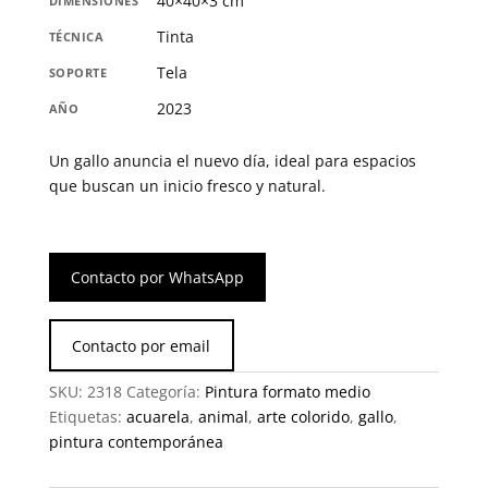
40×40×3 cm
DIMENSIONES
Tinta
TÉCNICA
Tela
SOPORTE
2023
AÑO
Un gallo anuncia el nuevo día, ideal para espacios
que buscan un inicio fresco y natural.
Contacto por WhatsApp
Contacto por email
SKU:
2318
Categoría:
Pintura formato medio
Etiquetas:
acuarela
,
animal
,
arte colorido
,
gallo
,
pintura contemporánea