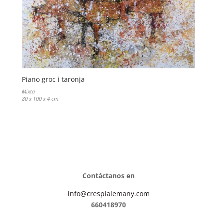
Piano groc i taronja
Mixta
80 x 100 x 4 cm
Contáctanos en
info@crespialemany.com
660418970