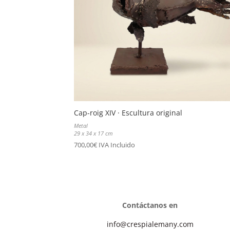
Cap-roig XIV · Escultura original
Metal
29 x 34 x 17 cm
700,00
€
IVA Incluido
Contáctanos en
info@crespialemany.com