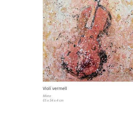
Violí vermell
Mixta
65 x 54 x 4 cm