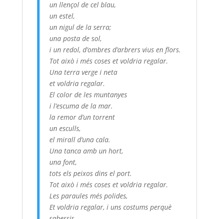
un llençol de cel blau,
un estel,
un nigul de la serra;
una posta de sol,
i un redol, d’ombres d’arbrers vius en flors.
Tot això i més coses et voldria regalar.
Una terra verge i neta
et voldria regalar.
El color de les muntanyes
i l’escuma de la mar.
la remor d’un torrent
un esculls,
el mirall d’una cala.
Una tanca amb un hort,
una font,
tots els peixos dins el port.
Tot això i més coses et voldria regalar.
Les paraules més polides,
Et voldria regalar, i uns costums perquè
sabessis