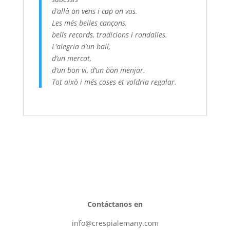
d’allà on vens i cap on vas.
Les més belles cançons,
bells records, tradicions i rondalles.
L’alegria d’un ball,
d’un mercat,
d’un bon vi, d’un bon menjar.
Tot això i més coses et voldria regalar.
Contáctanos en
info@crespialemany.com