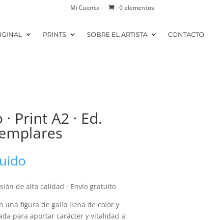
Mi Cuenta
0 elementos
IGINAL
PRINTS
SOBRE EL ARTISTA
CONTACTO
· Print A2 · Ed.
jemplares
luido
ión de alta calidad · Envío gratuito
n una figura de gallo llena de color y
a para aportar carácter y vitalidad a