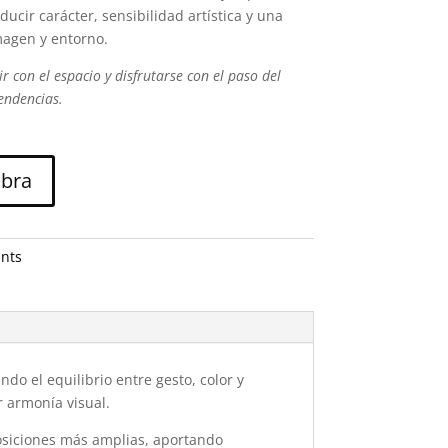
ucir carácter, sensibilidad artística y una
magen y entorno.
 con el espacio y disfrutarse con el paso del
endencias.
obra
ints
do el equilibrio entre gesto, color y
r armonía visual.
osiciones más amplias, aportando