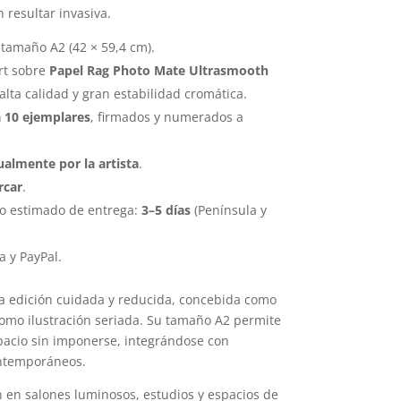
resultar invasiva.
 tamaño A2 (42 × 59,4 cm).
rt sobre
Papel Rag Photo Mate Ultrasmooth
 alta calidad y gran estabilidad cromática.
a 10 ejemplares
, firmados y numerados a
almente por la artista
.
rcar
.
zo estimado de entrega:
3–5 días
(Península y
a y PayPal.
na edición cuidada y reducida, concebida como
como ilustración seriada. Su tamaño A2 permite
pacio sin imponerse, integrándose con
ontemporáneos.
 en salones luminosos, estudios y espacios de