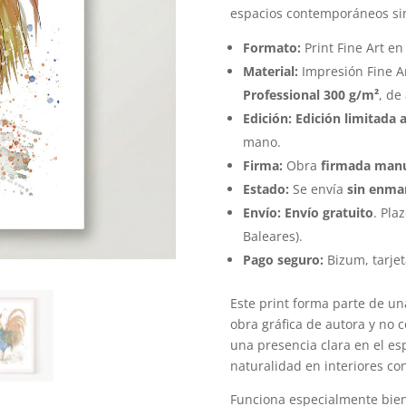
espacios contemporáneos sin 
Formato:
Print Fine Art en
Material:
Impresión Fine A
Professional 300 g/m²
, de
Edición:
Edición limitada 
mano.
Firma:
Obra
firmada manu
Estado:
Se envía
sin enma
Envío:
Envío gratuito
. Pla
Baleares).
Pago seguro:
Bizum, tarjet
Este print forma parte de u
obra gráfica de autora y no 
una presencia clara en el es
naturalidad en interiores c
Funciona especialmente bien