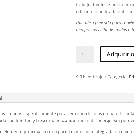
trabajo donde se busca introd
relación equilibrada entre i
Una obra pensada para convivir
tiempo, más allá de modas o t
Gallo
Adquirir 
Embrujo
·
Print
A2
SKU:
embrujo
Categoría:
Pr
·
Ed.
limitada
al
10
ejemplares
ras creadas específicamente para ser reproducidas en papel, cuidan
cantidad
tada con libertad y frescura, buscando transmitir energía sin perde
mo elemento principal en una pared clara como integrada en comp