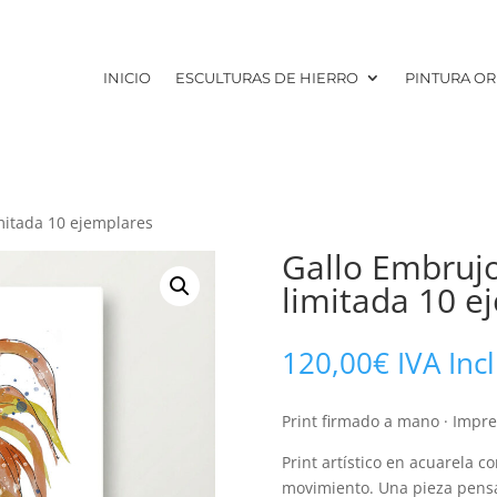
INICIO
ESCULTURAS DE HIERRO
PINTURA OR
imitada 10 ejemplares
Gallo Embrujo 
limitada 10 e
120,00
€
IVA Inc
Print firmado a mano · Impres
Print artístico en acuarela co
movimiento. Una pieza pensad