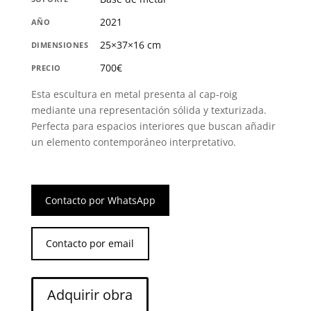
2021
AÑO
25×37×16 cm
DIMENSIONES
700€
PRECIO
Esta escultura en metal presenta al cap-roig
mediante una representación sólida y texturizada.
Perfecta para espacios interiores que buscan añadir
un elemento contemporáneo interpretativo.
Contacto por WhatsApp
Contacto por email
Cap-
Adquirir obra
roig