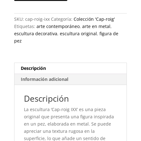
IXX
·
Escultura
SKU:
cap-roig-ixx
Categoría:
Colección 'Cap-roig'
original
Etiquetas:
arte contemporáneo
,
arte en metal
,
cantidad
escultura decorativa
,
escultura original
,
figura de
pez
Descripción
Información adicional
Descripción
La escultura ‘Cap-roig IXX’ es una pieza
original que presenta una figura inspirada
en un pez, elaborada en metal. Se puede
apreciar una textura rugosa en la
superficie, lo que añade un sentido de