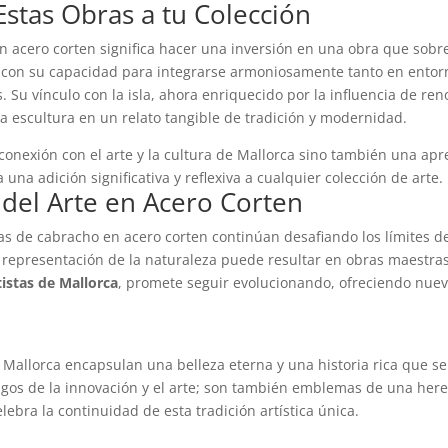
stas Obras a tu Colección
en acero corten significa hacer una inversión en una obra que sobr
nto con su capacidad para integrarse armoniosamente tanto en entor
. Su vínculo con la isla, ahora enriquecido por la influencia de 
da escultura en un relato tangible de tradición y modernidad.
onexión con el arte y la cultura de Mallorca sino también una apr
na adición significativa y reflexiva a cualquier colección de arte.
 del Arte en Acero Corten
as de cabracho en acero corten continúan desafiando los límites d
a representación de la naturaleza puede resultar en obras maestras
tistas de Mallorca
, promete seguir evolucionando, ofreciendo nue
Mallorca encapsulan una belleza eterna y una historia rica que se 
estigos de la innovación y el arte; son también emblemas de una he
lebra la continuidad de esta tradición artística única.