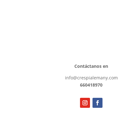
Contáctanos en
info@crespialemany.com
660418970