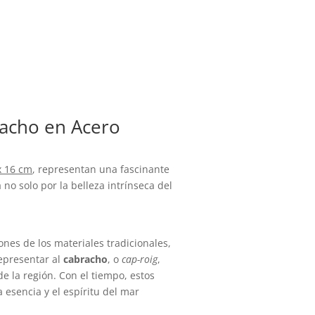
racho en Acero
x 16 cm
, representan una fascinante
no solo por la belleza intrínseca del
nes de los materiales tradicionales,
representar al
cabracho
, o
cap-roig
,
e la región. Con el tiempo, estos
esencia y el espíritu del mar