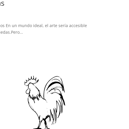
as
dos En un mundo ideal, el arte sería accesible
edas.Pero...